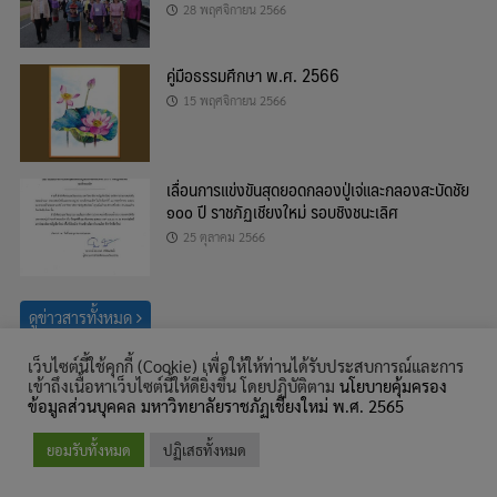
28 พฤศจิกายน 2566
คู่มือธรรมศึกษา พ.ศ. 2566
15 พฤศจิกายน 2566
เลื่อนการแข่งขันสุดยอดกลองปู่เจ่และกลองสะบัดชัย
๑๐๐ ปี ราชภัฏเชียงใหม่ รอบชิงชนะเลิศ
25 ตุลาคม 2566
ดูข่าวสารทั้งหมด
เว็บไซต์นี้ใช้คุกกี้ (Cookie) เพื่อให้ให้ท่านได้รับประสบการณ์และการ
ค้นหา
เข้าถึงเนื้อหาเว็บไซต์นี้ให้ดียิ่งขึ้น โดยปฏิบัติตาม
นโยบายคุ้มครอง
สำหรับ:
ข้อมูลส่วนบุคคล มหาวิทยาลัยราชภัฏเชียงใหม่ พ.ศ. 2565
© สงวนลิขสิทธิ์ พ.ศ. 2559, สำนักศิลปะและวัฒนธรรม มหาวิทยาลัยราชภัฏ
ยอมรับทั้งหมด
ปฏิเสธทั้งหมด
เชียงใหม่