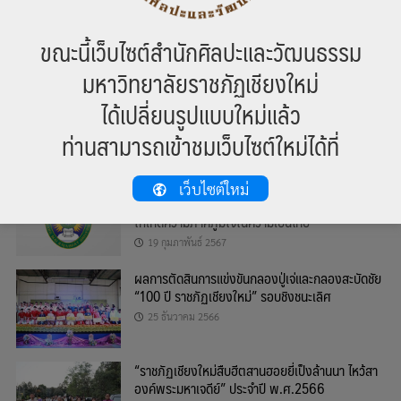
หมวดหมู่
ขณะนี้เว็บไซต์สำนักศิลปะและวัฒนธรรม
มหาวิทยาลัยราชภัฏเชียงใหม่
ข่าวสาร
บทความ
ได้เปลี่ยนรูปแบบใหม่แล้ว
ท่านสามารถเข้าชมเว็บไซต์ใหม่ได้ที่
ข่าวล่าสุด
ขอเชิญนักศึกษาร่วมส่งผลงานสร้างสรรค์ที่
เว็บไซต์ใหม่
แสดงออกด้านศิลปวัฒนธรรมและความเป็นไทย ที่ก่อ
ให้เกิดความภาคภูมิใจในความเป็นไทย
19 กุมภาพันธ์ 2567
ผลการตัดสินการแข่งขันกลองปู่เจ่และกลองสะบัดชัย
“100 ปี ราชภัฏเชียงใหม่” รอบชิงชนะเลิศ
25 ธันวาคม 2566
“ราชภัฏเชียงใหม่สืบฮีตสานฮอยยี่เป็งล้านนา ไหว้สา
องค์พระมหาเจดีย์” ประจำปี พ.ศ.2566