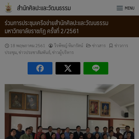
Skip
สำนักศิลปะและวัฒนธรรม
MENU
to
content
ร่วมการประชุมเครือข่ายสำนักศิลปะและวัฒนธรรม
มหาวิทยาลัยราชภัฏ ครั้งที่ 2/2561
18 พฤษภาคม 2561
วีรพิชญ์ หิมารัตน์
ข่าวสาร
ข่าวการ
ประชุม
,
ข่าวประชาสัมพันธ์
,
ข่าวผู้บริหาร