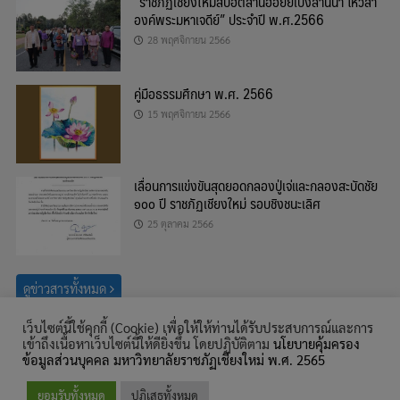
“ราชภัฏเชียงใหม่สืบฮีตสานฮอยยี่เป็งล้านนา ไหว้สา
องค์พระมหาเจดีย์” ประจำปี พ.ศ.2566
28 พฤศจิกายน 2566
คู่มือธรรมศึกษา พ.ศ. 2566
15 พฤศจิกายน 2566
เลื่อนการแข่งขันสุดยอดกลองปู่เจ่และกลองสะบัดชัย
๑๐๐ ปี ราชภัฏเชียงใหม่ รอบชิงชนะเลิศ
25 ตุลาคม 2566
ดูข่าวสารทั้งหมด
เว็บไซต์นี้ใช้คุกกี้ (Cookie) เพื่อให้ให้ท่านได้รับประสบการณ์และการ
ค้นหา
เข้าถึงเนื้อหาเว็บไซต์นี้ให้ดียิ่งขึ้น โดยปฏิบัติตาม
นโยบายคุ้มครอง
สำหรับ:
ข้อมูลส่วนบุคคล มหาวิทยาลัยราชภัฏเชียงใหม่ พ.ศ. 2565
© สงวนลิขสิทธิ์ พ.ศ. 2559, สำนักศิลปะและวัฒนธรรม มหาวิทยาลัยราชภัฏ
ยอมรับทั้งหมด
ปฏิเสธทั้งหมด