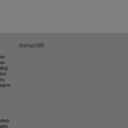
ติดตามเราได้ที่
้และ
และ
ันธุ์
รักษ์
พระ
ชสุดาฯ
กศิลปะ
าชภัฏ