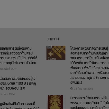
บทความ
ญนักศึกษาร่วมส่งผลงาน
โครงการพัฒนาสื่อการเรียนรู
สรรค์ที่แสดงออกด้านศิลป
สื่อสารสนเทศด้านภูมิปัญญา 
รรมและความเป็นไทย ที่ก่อให้
วัฒนธรรมการใช้ประโยชน์จากพ
วามภาคภูมิใจในความเป็นไทย
ไม้ท้องถิ่น ภายใต้โครงการอนุ
พันธุกรรมพืชอันเนื่องมาจาก
ุมภาพันธ์ 2567
ราชดำริสมเด็จพระเทพรัตนรา
สยามบรมราชกุมารี (โครงการ
ัดสินการแข่งขันกลองปู่เจ่
อพ.สธ.)
องสะบัดชัย “100 ปี ราชภัฏ
หม่” รอบชิงชนะเลิศ
14 กันยายน 2566
ธันวาคม 2566
นิทรรศการ “วัฒนธรรมผ้าใน
พระพุทธศาสนาล้านนา” สำนั
ฏเชียงใหม่สืบฮีตสานฮอยยี่
และวัฒนธรรม มหาวิทยาลัยร
านนา ไหว้สาองค์พระมหาเจดีย์”