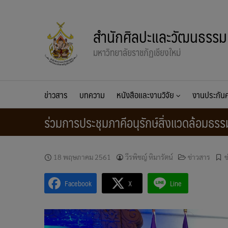
Skip
to
สำนักศิลปะและวัฒนธรรม
content
มหาวิทยาลัยราชภัฏเชียงใหม่
ข่าวสาร
บทความ
หนังสือและงานวิจัย
งานประกั
ร่วมการประชุมภาคีอนุรักษ์สิ่งแวดล้อมธร
18 พฤษภาคม 2561
วีรพิชญ์ หิมารัตน์
ข่าวสาร
ข
Facebook
X
Line