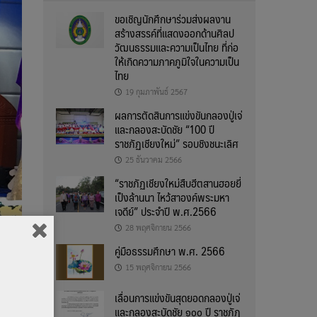
ขอเชิญนักศึกษาร่วมส่งผลงาน
สร้างสรรค์ที่แสดงออกด้านศิลป
วัฒนธรรมและความเป็นไทย ที่ก่อ
ให้เกิดความภาคภูมิใจในความเป็น
ไทย
19 กุมภาพันธ์ 2567
ผลการตัดสินการแข่งขันกลองปู่เจ่
และกลองสะบัดชัย “100 ปี
ราชภัฏเชียงใหม่” รอบชิงชนะเลิศ
25 ธันวาคม 2566
“ราชภัฏเชียงใหม่สืบฮีตสานฮอยยี่
เป็งล้านนา ไหว้สาองค์พระมหา
เจดีย์” ประจำปี พ.ศ.2566
28 พฤศจิกายน 2566
คู่มือธรรมศึกษา พ.ศ. 2566
15 พฤศจิกายน 2566
เลื่อนการแข่งขันสุดยอดกลองปู่เจ่
และกลองสะบัดชัย ๑๐๐ ปี ราชภัฏ