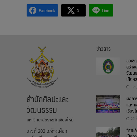
Facebook
X
Line
ข่าวสาร
ขอเชิ
สร้าง
วัฒนธ
เกิดค
19 ก
สำนักศิลปะและ
ผลการต
และกล
วัฒนธรรม
เชียงใ
มหาวิทยาลัยราชภัฏเชียงใหม่
25 
“ราชภั
เลขที่ 202 ถ.ช้างเผือก
เป็งล้