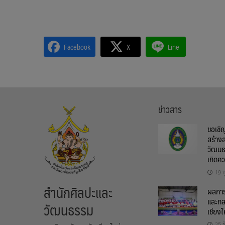
Facebook
X
Line
ข่าวสาร
ขอเชิ
สร้าง
วัฒนธ
เกิดค
19 ก
สำนักศิลปะและ
ผลการต
และกล
วัฒนธรรม
เชียงใ
25 