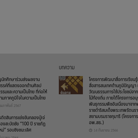
บทความ
ญนักศึกษาร่วมส่งผลงาน
โครงการพัฒนาสื่อการเรียนรู
สรรค์ที่แสดงออกด้านศิลป
สื่อสารสนเทศด้านภูมิปัญญา 
รรมและความเป็นไทย ที่ก่อให้
วัฒนธรรมการใช้ประโยชน์จากพ
วามภาคภูมิใจในความเป็นไทย
ไม้ท้องถิ่น ภายใต้โครงการอนุ
พันธุกรรมพืชอันเนื่องมาจาก
ุมภาพันธ์ 2567
ราชดำริสมเด็จพระเทพรัตนรา
สยามบรมราชกุมารี (โครงการ
ัดสินการแข่งขันกลองปู่เจ่
อพ.สธ.)
องสะบัดชัย “100 ปี ราชภัฏ
หม่” รอบชิงชนะเลิศ
14 กันยายน 2566
ธันวาคม 2566