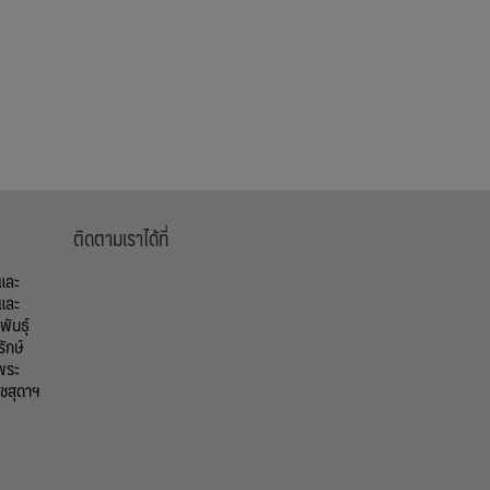
ติดตามเราได้ที่
้และ
และ
ันธุ์
รักษ์
พระ
ชสุดาฯ