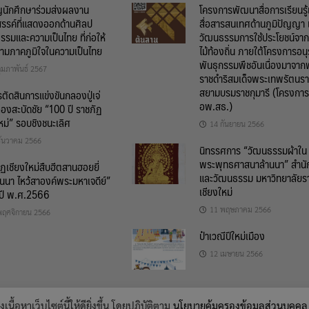
ญนักศึกษาร่วมส่งผลงาน
โครงการพัฒนาสื่อการเรียนรู
สรรค์ที่แสดงออกด้านศิลป
สื่อสารสนเทศด้านภูมิปัญญา 
รรมและความเป็นไทย ที่ก่อให้
วัฒนธรรมการใช้ประโยชน์จากพ
วามภาคภูมิใจในความเป็นไทย
ไม้ท้องถิ่น ภายใต้โครงการอนุ
พันธุกรรมพืชอันเนื่องมาจาก
ุมภาพันธ์ 2567
ราชดำริสมเด็จพระเทพรัตนรา
สยามบรมราชกุมารี (โครงการ
ัดสินการแข่งขันกลองปู่เจ่
อพ.สธ.)
องสะบัดชัย “100 ปี ราชภัฏ
หม่” รอบชิงชนะเลิศ
14 กันยายน 2566
ธันวาคม 2566
นิทรรศการ “วัฒนธรรมผ้าใน
พระพุทธศาสนาล้านนา” สำนั
ฏเชียงใหม่สืบฮีตสานฮอยยี่
และวัฒนธรรม มหาวิทยาลัยร
านนา ไหว้สาองค์พระมหาเจดีย์”
เชียงใหม่
ปี พ.ศ.2566
11 พฤษภาคม 2566
พฤศจิกายน 2566
ป๋าเวณีปีใหม่เมือง
12 เมษายน 2566
เนื้อหาเว็บไซต์นี้ให้ดียิ่งขึ้น โดยปฏิบัติตาม
นโยบายคุ้มครองข้อมูลส่วนบุคคล