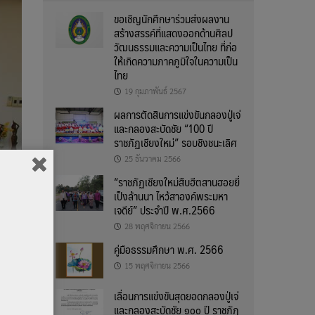
ขอเชิญนักศึกษาร่วมส่งผลงาน
สร้างสรรค์ที่แสดงออกด้านศิลป
วัฒนธรรมและความเป็นไทย ที่ก่อ
ให้เกิดความภาคภูมิใจในความเป็น
ไทย
19 กุมภาพันธ์ 2567
ผลการตัดสินการแข่งขันกลองปู่เจ่
และกลองสะบัดชัย “100 ปี
ราชภัฏเชียงใหม่” รอบชิงชนะเลิศ
25 ธันวาคม 2566
“ราชภัฏเชียงใหม่สืบฮีตสานฮอยยี่
เป็งล้านนา ไหว้สาองค์พระมหา
เจดีย์” ประจำปี พ.ศ.2566
28 พฤศจิกายน 2566
คู่มือธรรมศึกษา พ.ศ. 2566
15 พฤศจิกายน 2566
เลื่อนการแข่งขันสุดยอดกลองปู่เจ่
และกลองสะบัดชัย ๑๐๐ ปี ราชภัฏ