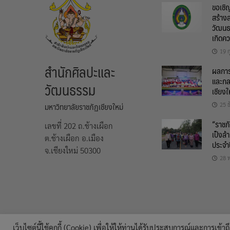
ขอเชิ
สร้าง
วัฒนธ
เกิดค
19 ก
สำนักศิลปะและ
ผลการต
และกล
วัฒนธรรม
เชียงใ
มหาวิทยาลัยราชภัฏเชียงใหม่
25 
“ราชภั
เลขที่ 202 ถ.ช้างเผือก
เป็งล้
ต.ช้างเผือก อ.เมือง
ประจำ
จ.เชียงใหม่ 50300
28 
เว็บไซต์นี้ใช้คุกกี้ (Cookie) เพื่อให้ให้ท่านได้รับประสบการณ์และการเข้าถึง