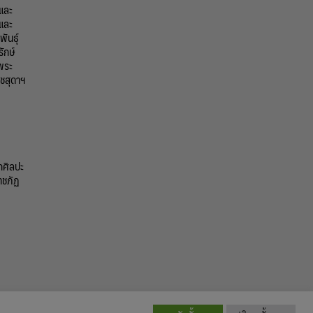
้และ
และ
ันธุ์
รักษ์
พระ
ชสุดาฯ
กศิลปะ
าชภัฏ