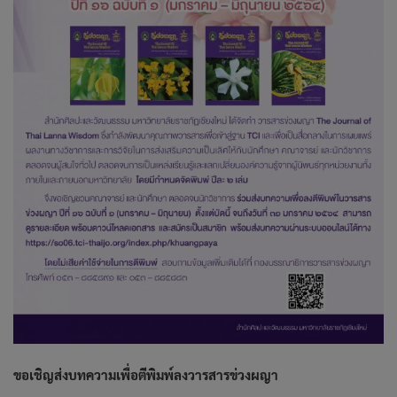
ขอเชิญส่งบทความเพื่อตีพิมพ์ลงวารสารข่วงผญา