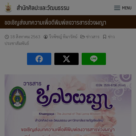
Skip
สำนักศิลปะและวัฒนธรรม
MENU
to
content
ขอเชิญส่งบทความเพื่อตีพิมพ์ลงวารสารข่วงผญา
18 สิงหาคม 2563
วีรพิชญ์ หิมารัตน์
ข่าวสาร
ข่าว
ประชาสัมพันธ์