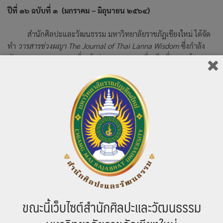
ปีที่ ๑๖ ฉบับที่ ๑
(มกราคม – มิถุนายน ๒๕๖๔)
สำนักศิลปะและวัฒนธรรม มหาวิทยาลัยราชภัฏเชียงใหม่ ได้จัด
ทำ
วารสารข่วงผญา
The Journal of Thai Lanna Wisdom
ซึ่งกำลัง
พัฒนาคุณภาพวารสารเพื่อเข้าสู่ฐาน TCI และเพื่อเป็นสื่อกลางในการ
เผยแพร่ผลงานทางวิชาการและการวิจัยในการส่งเสริมความเป็นเลิศให้
กับนักศึกษา คณาจารย์ และนักวิชาการ ตลอดจนผู้สนใจทั่วไป ตลอด
จนการเป็นแหล่งเรียนรู้และแลกเปลี่ยนองค์ความรู้จากผู้นิพนธ์ทุก
หน่วยงานทั้งภายในและภายนอกมหาวิทยาลัย
โดยมีกำหนดจัดพิมพ์
ปีละ ๒ เล่ม
จึงขอเชิญชวนคณาจารย์ และนักศึกษา ตลอดจนนักวิชาการ
ร่วมส่งบทความเพื่อลงตีพิมพ์ในวารสารข่วงผญา ปีที่ ๑๖ ฉบับที่ ๑
(มกราคม – มิถุนายน) ตั้งแต่บัดนี้ จนถึงวันที่ ๓๑ มกราคม ๒๕๖๔
สามารถดูรายละเอียด พร้อมดาวน์โหลดเอกสาร และสมัครเป็น
สมาชิก พร้อมส่งบทความผ่านระบบออนไลน์ได้ทาง
https://so06.tci-thaijo.org/index.php/khuangpaya
ขณะนี้เว็บไซต์สำนักศิลปะและวัฒนธรรม