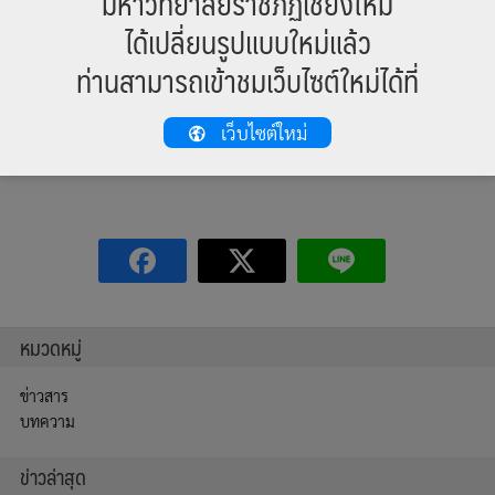
มหาวิทยาลัยราชภัฏเชียงใหม่
โดยไม่เสียค่าใช้จ่ายในการตีพิมพ์ สอบถามข้อมูลเพิ่มเติมได้ที่ กอง
บรรณาธิการวารสารข่วงผญา โทรศัพท์ ๐๕๓ – ๘๘๕๘๙๑ และ ๐๕๓ –
ได้เปลี่ยนรูปแบบใหม่แล้ว
๘๘๕๘๘๓
ท่านสามารถเข้าชมเว็บไซต์ใหม่ได้ที่
1353 total views
, 1 views today
เว็บไซต์ใหม่
หมวดหมู่
ข่าวสาร
บทความ
ข่าวล่าสุด