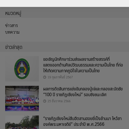
หมวดหมู่
ข่าวสาร
บทความ
ข่าวล่าสุด
ขอเชิญนักศึกษาร่วมส่งผลงานสร้างสรรค์ที่
แสดงออกด้านศิลปวัฒนธรรมและความเป็นไทย ที่ก่อ
ให้เกิดความภาคภูมิใจในความเป็นไทย
19 กุมภาพันธ์ 2567
ผลการตัดสินการแข่งขันกลองปู่เจ่และกลองสะบัดชัย
“100 ปี ราชภัฏเชียงใหม่” รอบชิงชนะเลิศ
25 ธันวาคม 2566
“ราชภัฏเชียงใหม่สืบฮีตสานฮอยยี่เป็งล้านนา ไหว้สา
องค์พระมหาเจดีย์” ประจำปี พ.ศ.2566