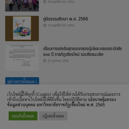
28 พฤศจิกายน 2566
คู่มือธรรมศึกษา พ.ศ. 2566
15 พฤศจิกายน 2566
เลื่อนการแข่งขันสุดยอดกลองปู่เจ่และกลองสะบัดชัย
๑๐๐ ปี ราชภัฏเชียงใหม่ รอบชิงชนะเลิศ
25 ตุลาคม 2566
ดูข่าวสารทั้งหมด
เว็บไซต์นี้ใช้คุกกี้ (Cookie) เพื่อให้ให้ท่านได้รับประสบการณ์และการ
ค้นหา
เข้าถึงเนื้อหาเว็บไซต์นี้ให้ดียิ่งขึ้น โดยปฏิบัติตาม
นโยบายคุ้มครอง
สำหรับ:
ข้อมูลส่วนบุคคล มหาวิทยาลัยราชภัฏเชียงใหม่ พ.ศ. 2565
© สงวนลิขสิทธิ์ พ.ศ. 2559, สำนักศิลปะและวัฒนธรรม มหาวิทยาลัยราชภัฏ
ยอมรับทั้งหมด
ปฏิเสธทั้งหมด
เชียงใหม่