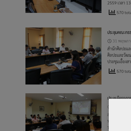
2559 เวลา 13.
570 tota
ประชุมคณะกรร
31 พฤษภา
สำนักศิลปะแล
ศิลปะและวัฒนธ
ประชุมเอื้อง
570 tota
ประชุมโครงการ
28 เมษาย
สำนักศิลปะแล
พระพุทธสิหิงค
รศ.น.สพ.ศุภชั