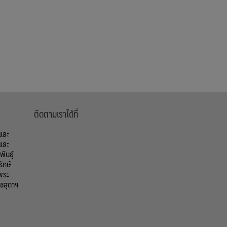
ติดตามเราได้ที่
้และ
และ
ันธุ์
รักษ์
พระ
ชสุดาฯ