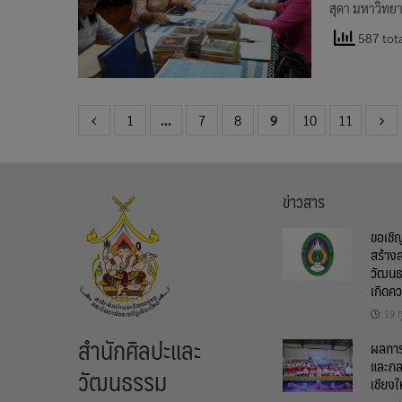
สุดา มหาวิทยา
587 tota
1
…
7
8
9
10
11
ข่าวสาร
ขอเชิ
สร้าง
วัฒนธ
เกิดค
19 ก
สำนักศิลปะและ
ผลการต
และกล
วัฒนธรรม
เชียงใ