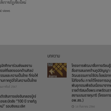
ลัยราชภัฏเชียงใหม่
l views
บทความ
ญนักศึกษาร่วมส่งผลงาน
โครงการพัฒนาสื่อการเรียนรู
สรรค์ที่แสดงออกด้านศิลป
สื่อสารสนเทศด้านภูมิปัญญา 
รรมและความเป็นไทย ที่ก่อให้
วัฒนธรรมการใช้ประโยชน์จากพ
วามภาคภูมิใจในความเป็นไทย
ไม้ท้องถิ่น ภายใต้โครงการอนุ
พันธุกรรมพืชอันเนื่องมาจาก
ุมภาพันธ์ 2567
ราชดำริสมเด็จพระเทพรัตนรา
สยามบรมราชกุมารี (โครงการ
ัดสินการแข่งขันกลองปู่เจ่
อพ.สธ.)
องสะบัดชัย “100 ปี ราชภัฏ
หม่” รอบชิงชนะเลิศ
14 กันยายน 2566