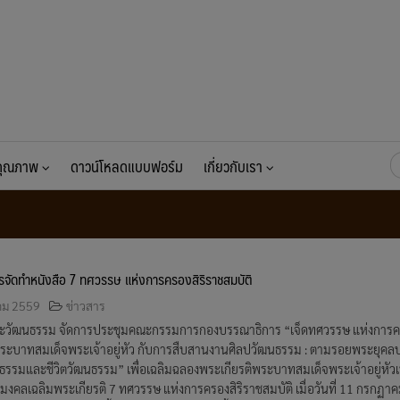
ค้
นคุณภาพ
ดาวน์โหลดแบบฟอร์ม
เกี่ยวกับเรา
สำ
จัดทำหนังสือ 7 ทศวรรษ แห่งการครองสิริราชสมบัติ
คม 2559
ข่าวสาร
ละวัฒนธรรม จัดการประชุมคณะกรรมการกองบรรณาธิการ “เจ็ดทศวรรษ แห่งการ
ิพระบาทสมเด็จพระเจ้าอยู่หัว กับการสืบสานงานศิลปวัฒนธรรม : ตามรอยพระยุคล
ฒนธรรมและชีวิตวัฒนธรรม” เพื่อเฉลิมฉลองพระเกียรติพระบาทสมเด็จพระเจ้าอยู่หัวเน
คลเฉลิมพระเกียรติ 7 ทศวรรษ แห่งการครองสิริราชสมบัติ เมื่อวันที่ 11 กรกฏา