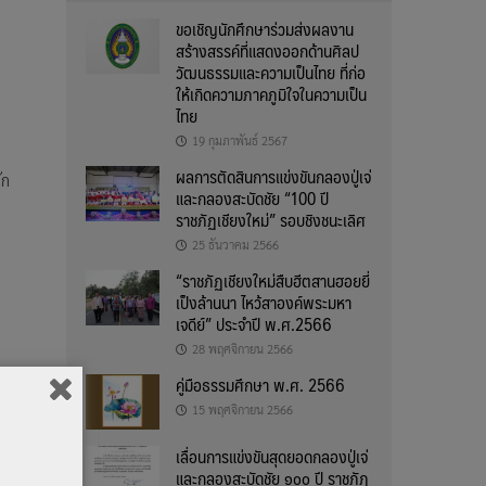
ขอเชิญนักศึกษาร่วมส่งผลงาน
สร้างสรรค์ที่แสดงออกด้านศิลป
วัฒนธรรมและความเป็นไทย ที่ก่อ
ให้เกิดความภาคภูมิใจในความเป็น
ไทย
19 กุมภาพันธ์ 2567
ผลการตัดสินการแข่งขันกลองปู่เจ่
ัก
และกลองสะบัดชัย “100 ปี
ราชภัฏเชียงใหม่” รอบชิงชนะเลิศ
25 ธันวาคม 2566
“ราชภัฏเชียงใหม่สืบฮีตสานฮอยยี่
เป็งล้านนา ไหว้สาองค์พระมหา
เจดีย์” ประจำปี พ.ศ.2566
28 พฤศจิกายน 2566
คู่มือธรรมศึกษา พ.ศ. 2566
15 พฤศจิกายน 2566
้ำ
ดยมี
เลื่อนการแข่งขันสุดยอดกลองปู่เจ่
่อวัน
และกลองสะบัดชัย ๑๐๐ ปี ราชภัฏ