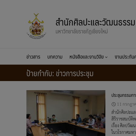
Skip
to
สำนักศิลปะและวัฒนธรรม
content
มหาวิทยาลัยราชภัฏเชียงใหม่
ข่าวสาร
บทความ
หนังสือและงานวิจัย
งานประกั
ป้ายกำกับ:
ข่าวการประชุม
ประชุมกรรมการ
11 กรกฎา
สำนักศิลปะแ
สิริราชสมบัต
เรื่อง ศิลปวั
ในวโรกาศมหามง