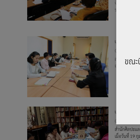
จันทร์ที่ 28 
ราชสุดา มหาวิ
600 tota
ประชุมเตรียมง
23 กุมภาพั
ขณะน
สำนักศิลปะแล
อรุณรัตน์ วิเช
595 tota
ประชุมเตรียมง
19 กุมภาพั
สำนักศิลปะแล
เมื่อวันที่ 1