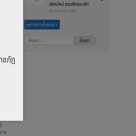
เชียงใหม่ รอบชิงชนะเลิศ
ัตน
25 ตุลาคม 2566
ดูข่าวสารทั้งหมด
ค้นหา
สำหรับ:
าชภัฏ
ารย์
ุดา
ี”
นราช