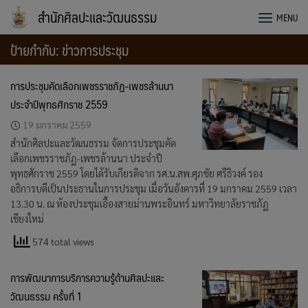
Skip
สำนักศิลปะและวัฒนธรรม
MENU
to
content
ป้ายกำกับ:
ข่าวการประชุม
การประชุมคัดเลือกเพชรราชภัฏ-เพชรล้านนา
ประจำปีพุทธศักราช 2559
19 มกราคม 2559
สำนักศิลปะและวัฒนธรรม จัดการประชุมคัด
เลือกเพชรราชภัฏ-เพชรล้านนา ประจำปี
พุทธศักราช 2559 โดยได้รับเกียรติจาก รศ.น.สพ.ศุภชัย ศรีธิวงค์ รอง
อธิการบดีเป็นประธานในการประชุม เมื่อวันอังคารที่ 19 มกราคม 2559 เวลา
13.30 น. ณ ห้องประชุมเอื้องสายม่านพระอินทร์ มหาวิทยาลัยราชภัฏ
เชียงใหม่
574 total views
การพัฒนาการบริการความรู้ด้านศิลปะและ
วัฒนธรรม ครั้งที่ 1