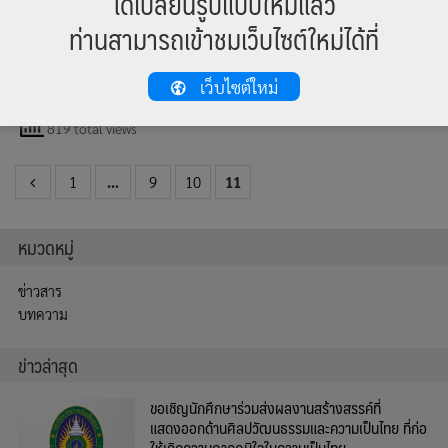
ได้เปลี่ยนรูปแบบใหม่แล้ว
7 ตุลาคม 2558
ท่านสามารถเข้าชมเว็บไซต์ใหม่ได้ที่
สำนักศิลปะและวัฒนธรรม มหาวิทยาลัยราชภัฏ
เชียงใหม่ จัดการประชุมหน่วยงาน ครั้งที่ 5/2558
เมื่อวันพุทธที่ 7 ตุลาคม 2558 เวลา 09.00 น. ณ ห้องประชุมเอื้องสายม่าน
เว็บไซต์ใหม่
พระอินทร์ ชั้น 2 อาคารเทพรัตนราชสุดา
819 total views
1
…
9
10
11
หมวดหมู่
ข่าวสาร
บทความ
ข่าวล่าสุด
ขอเชิญนักศึกษาร่วมส่งผลงานสร้างสรรค์ที่
แสดงออกด้านศิลปวัฒนธรรมและความเป็นไทย ที่ก่อ
ให้เกิดความภาคภูมิใจในความเป็นไทย