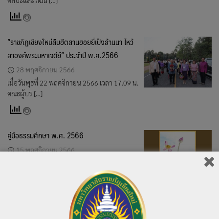
ศิลปะและวัฒน […]
“ราชภัฏเชียงใหม่สืบฮีตสานฮอยยี่เป็งล้านนา ไหว้
สาองค์พระมหาเจดีย์” ประจำปี พ.ศ.2566
28 พฤศจิกายน 2566
เมื่อวันพุธที่ 22 พฤศจิกายน 2566 เวลา 17.09 น.
คณะผู้บร […]
คู่มือธรรมศึกษา พ.ศ. 2566
15 พฤศจิกายน 2566