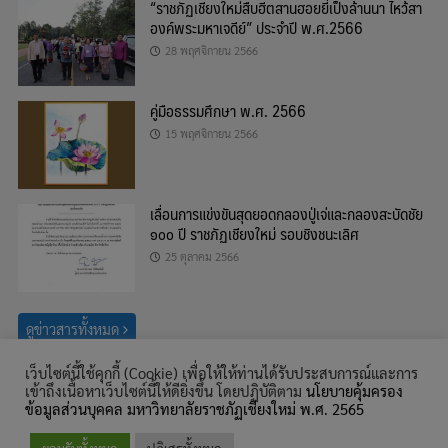
“ราชภัฏเชียงใหม่สืบฮีตสานฮอยยี่เป็งล้านนา ไหว้สา
องค์พระมหาเจดีย์” ประจำปี พ.ศ.2566
28 พฤศจิกายน 2566
คู่มือธรรมศึกษา พ.ศ. 2566
15 พฤศจิกายน 2566
เลื่อนการแข่งขันสุดยอดกลองปู่เจ่และกลองสะบัดชัย
๑๐๐ ปี ราชภัฏเชียงใหม่ รอบชิงชนะเลิศ
25 ตุลาคม 2566
ดูข่าวสารทั้งหมด
เว็บไซต์นี้ใช้คุกกี้ (Cookie) เพื่อให้ให้ท่านได้รับประสบการณ์และการ
ค้นหา
เข้าถึงเนื้อหาเว็บไซต์นี้ให้ดียิ่งขึ้น โดยปฏิบัติตาม
นโยบายคุ้มครอง
สำหรับ:
ข้อมูลส่วนบุคคล มหาวิทยาลัยราชภัฏเชียงใหม่ พ.ศ. 2565
© สงวนลิขสิทธิ์ พ.ศ. 2559, สำนักศิลปะและวัฒนธรรม มหาวิทยาลัยราชภัฏ