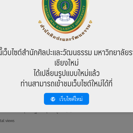
 ครั้งที่ 7/2561
 2561
ข่าวสาร
 ตุลาคม 2561 สำนักศิลปะและวัฒนธรรม มหาวิทยาลัยราชภัฏเชียงใหม่ จัดการประชุ
ี้เว็บไซต์สำนักศิลปะและวัฒนธรรม มหาวิทยาลัยร
7/2561 ณ ณ ห้องประชุมเจ้าชื่น สิโรรส ชั้น 1 อาคารเทพรัตนราชสุดา มหาวิทยาลัยรา
เชียงใหม่
l views
ได้เปลี่ยนรูปแบบใหม่แล้ว
ท่านสามารถเข้าชมเว็บไซต์ใหม่ได้ที่
ปะและวัฒนธรรม มหาวิทยาลัยราชภัฏแห่งประเทศไทย ภาคเหนือ
เว็บไซต์ใหม่
2561
ข่าวสาร
ตุลาคม 2561 ผศ.สุชานาฏ สิตานุรักษ์ ผู้อำน […]
al views