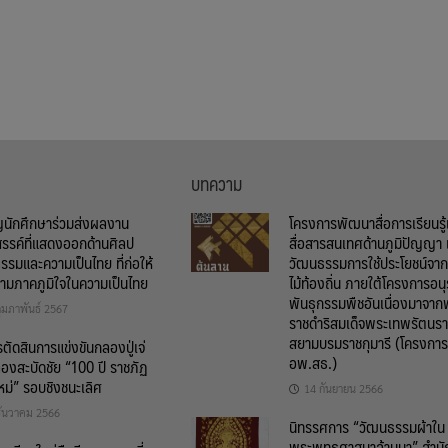
บทความ
ญนักศึกษาร่วมส่งผลงาน
โครงการพัฒนาสื่อการเรียนรู
สรรค์ที่แสดงออกด้านศิลป
สื่อสารสนเทศด้านภูมิปัญญา 
รรมและความเป็นไทย ที่ก่อให้
วัฒนธรรมการใช้ประโยชน์จากพ
วามภาคภูมิใจในความเป็นไทย
ไม้ท้องถิ่น ภายใต้โครงการอนุ
พันธุกรรมพืชอันเนื่องมาจาก
ุมภาพันธ์ 2567
ราชดำริสมเด็จพระเทพรัตนรา
สยามบรมราชกุมารี (โครงการ
ัดสินการแข่งขันกลองปู่เจ่
อพ.สธ.)
องสะบัดชัย “100 ปี ราชภัฏ
หม่” รอบชิงชนะเลิศ
14 กันยายน 2566
ธันวาคม 2566
นิทรรศการ “วัฒนธรรมผ้าใน
พระพุทธศาสนาล้านนา” สำนั