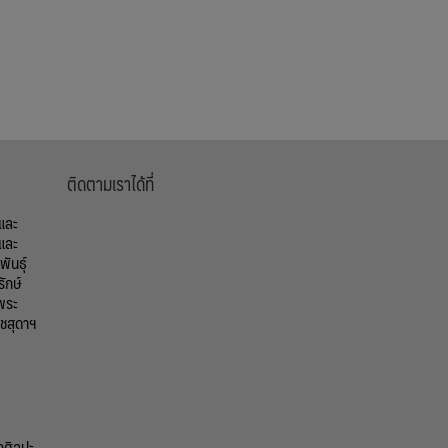
ติดตามเราได้ที่
้และ
และ
ันธุ์
รักษ์
พระ
ชสุดาฯ
กศิลปะ