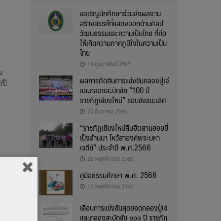
ขอเชิญนักศึกษาร่วมส่งผลงาน
สร้างสรรค์ที่แสดงออกด้านศิลป
วัฒนธรรมและความเป็นไทย ที่ก่อ
ให้เกิดความภาคภูมิใจในความเป็น
ไทย
19 กุมภาพันธ์ 2567
ม
ผลการตัดสินการแข่งขันกลองปู่เจ่
ำปี
และกลองสะบัดชัย “100 ปี
ราชภัฏเชียงใหม่” รอบชิงชนะเลิศ
25 ธันวาคม 2566
“ราชภัฏเชียงใหม่สืบฮีตสานฮอยยี่
เป็งล้านนา ไหว้สาองค์พระมหา
เจดีย์” ประจำปี พ.ศ.2566
28 พฤศจิกายน 2566
คู่มือธรรมศึกษา พ.ศ. 2566
มหน่วย
15 พฤศจิกายน 2566
ชภัฏ
เลื่อนการแข่งขันสุดยอดกลองปู่เจ่
และกลองสะบัดชัย ๑๐๐ ปี ราชภัฏ