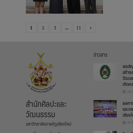
1
2
3
…
11
ข่าวสาร
ขอเชิ
สร้าง
วัฒนธ
เกิดค
19 ก
สำนักศิลปะและ
ผลการต
และกล
วัฒนธรรม
เชียงใ
มหาวิทยาลัยราชภัฏเชียงใหม่
25 